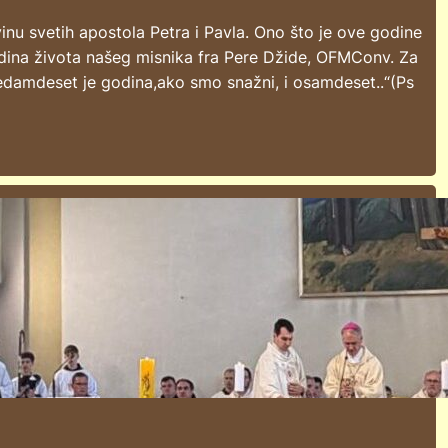
vinu svetih apostola Petra i Pavla. Ono što je ove godine
godina života našeg misnika fra Pere Džide, OFMConv. Za
 sedamdeset je godina,ako smo snažni, i osamdeset..“(Ps