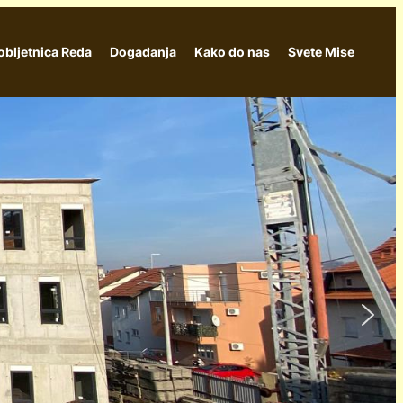
obljetnica Reda
Događanja
Kako do nas
Svete Mise