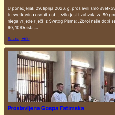
U ponedjeljak 29. lipnja 2026. g. proslavili smo svetko
tu svetkovinu osobito obilježilo jest i zahvala za 80 
njega vrijede riječi iz Svetog Pisma: „Zbroj naše dobi
90, 10)Doista,…
Saznaj više
Proslavljena Gospa Fatimska