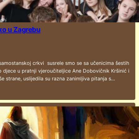
sko u Zagrebu
j samostanskoj crkvi susrele smo se sa učenicima šestih
djece u pratnji vjeroučiteljice Ane Dobovičnik Kršinić i
še strane, uslijedila su razna zanimljiva pitanja s…