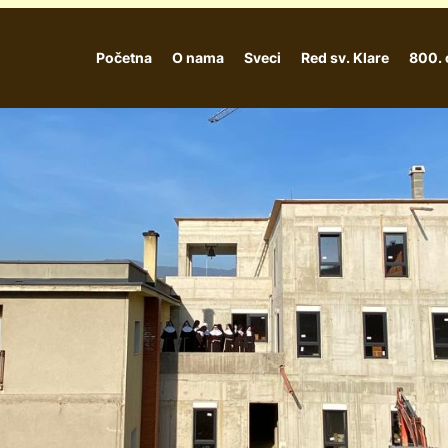
Početna
O nama
Sveci
Red sv. Klare
800. 