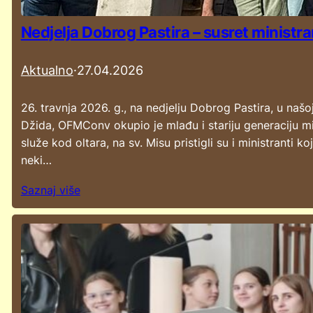
Nedjelja Dobrog Pastira – susret ministr
Aktualno
·
27.04.2026
26. travnja 2026. g., na nedjelju Dobrog Pastira, u na
Džida, OFMConv okupio je mlađu i stariju generaciju min
služe kod oltara, na sv. Misu pristigli su i ministranti k
neki…
Saznaj više