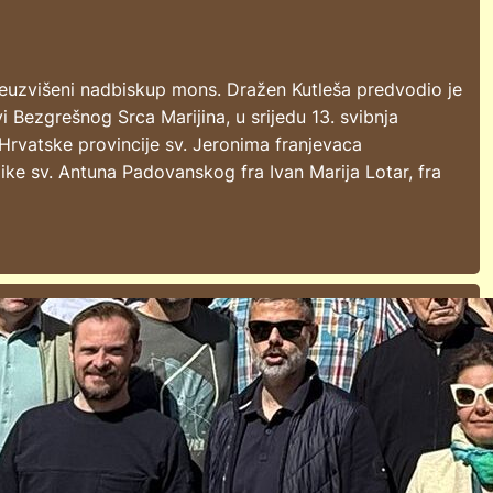
euzvišeni nadbiskup mons. Dražen Kutleša predvodio je
i Bezgrešnog Srca Marijina, u srijedu 13. svibnja
 Hrvatske provincije sv. Jeronima franjevaca
like sv. Antuna Padovanskog fra Ivan Marija Lotar, fra