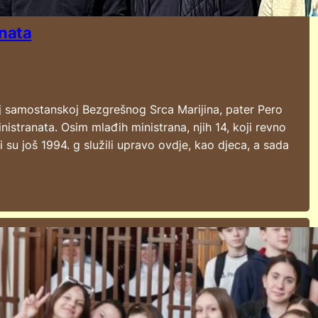
anata
šoj samostanskoj Bezgrešnog Srca Marijina, pater Pero
istranata. Osim mlađih ministrana, njih 14, koji revno
oji su još 1994. g služili upravo ovdje, kao djeca, a sada