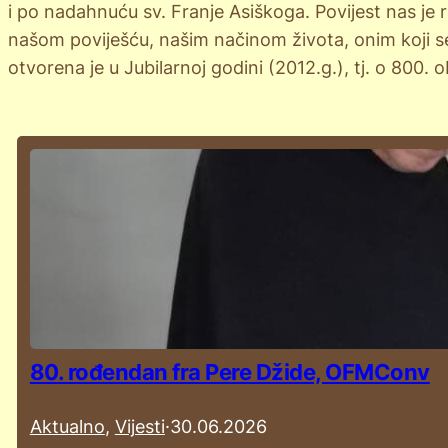
i po nadahnuću sv. Franje Asiškoga. Povijest nas je
našom poviješću, našim načinom života, onim koji se
otvorena je u Jubilarnoj godini (2012.g.), tj. o 800. 
80. rođendan fra Pere Džide, OFMConv
Aktualno
, 
Vijesti
·
30.06.2026