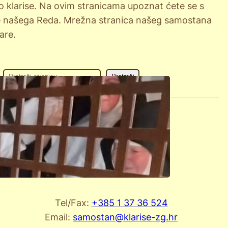
o klarise. Na ovim stranicama upoznat ćete se s
 srce našega Reda. Mrežna stranica našeg samostana
are.
P
Pretraži
r
e
t
Kontakt
r
Kvaternikova ulica 167
a
10000 Zagreb
ž
Hrvatska
i
s
Tel/Fax:
+385 1 37 36 524
t
Email:
samostan@klarise-zg.hr
r