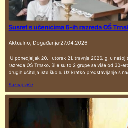
Susret s učenicima 6-ih razreda OŠ Trn
Aktualno
, 
Događanja
·
27.04.2026
U ponedjeljak 20. i utorak 21. travnja 2026. g. u našo
razreda OŠ Trnsko. Bile su to 2 grupe sa više od 30-ero 
drugih učitelja iste škole. Uz kratko predstavljanje s na
Saznaj više